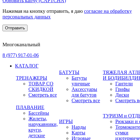
Обновить капчу (CAPTCHA)
Нажимая на кнопку отправить, я даю
согласие на обработку
персональных данных
Многоканальный
8 (977) 917-01-06
КАТАЛОГ
БАТУТЫ
ТЯЖЕЛАЯ АТЛ
ТРЕНАЖЕРЫ
Батуты
И БОДИБИЛДИ
ТОВАР СО
уличные
Гантели
СКИДКОЙ
Аксессуары
Грифы
Смотреть все
для батутов
Диски
Смотреть все
Смотреть в
ПЛАВАНИЕ
Бассейны
ТУРИЗМ и ОТ
Жилеты,
ИГРЫ
Рюкзаки и 
нарукавники,
Нарды
Термоконт
круги,
Карты
сумки
детские
Игровые
изотермиче