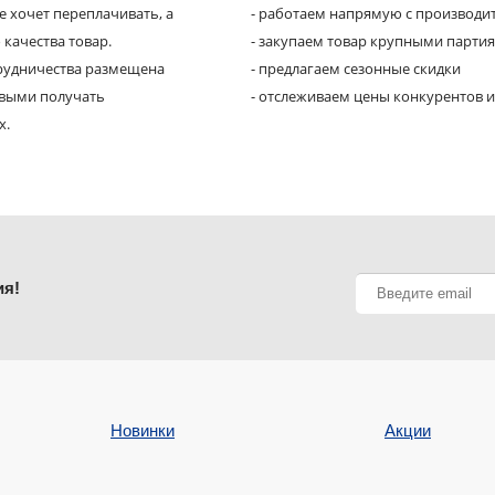
е хочет переплачивать, а
- работаем напрямую с производи
 качества товар.
- закупаем товар крупными парти
трудничества размещена
- предлагаем сезонные скидки
рвыми получать
- отслеживаем цены конкурентов и
х.
ия!
Новинки
Акции