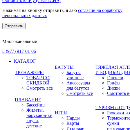
Обновить капчу (CAPTCHA)
Нажимая на кнопку отправить, я даю
согласие на обработку
персональных данных
Многоканальный
8 (977) 917-01-06
КАТАЛОГ
БАТУТЫ
ТЯЖЕЛАЯ АТЛ
ТРЕНАЖЕРЫ
Батуты
И БОДИБИЛДИ
ТОВАР СО
уличные
Гантели
СКИДКОЙ
Аксессуары
Грифы
Смотреть все
для батутов
Диски
Смотреть все
Смотреть в
ПЛАВАНИЕ
Бассейны
ТУРИЗМ и ОТ
Жилеты,
ИГРЫ
Рюкзаки и 
нарукавники,
Нарды
Термоконт
круги,
Карты
сумки
детские
Игровые
изотермиче