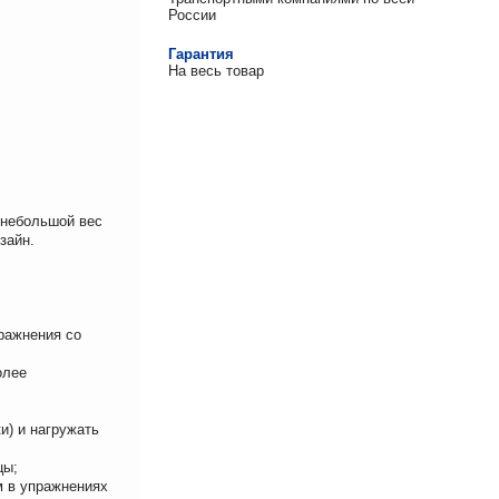
России
Гарантия
На весь товар
 небольшой вес
зайн.
ражнения со
олее
и) и нагружать
цы;
м в упражнениях