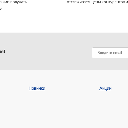
рвыми получать
- отслеживаем цены конкурентов и
х.
ия!
Новинки
Акции