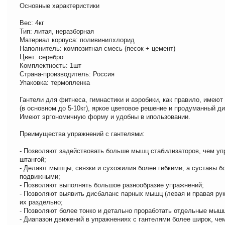
Основные характеристики
Вес: 4кг
Тип: литая, неразборная
Материал корпуса: поливинилхлорид
Наполнитель: композитная смесь (песок + цемент)
Цвет: серебро
Комплектность: 1шт
Страна-производитель: Россия
Упаковка: термопленка
Гантели для фитнеса, гимнастики и аэробики, как правило, имеют
(в основном до 5-10кг), яркое цветовое решение и продуманный ди
Имеют эргономичную форму и удобны в ипользовании.
Преимущества упражнений с гантелями:
- Позволяют задействовать больше мышц стабилизаторов, чем уп
штангой;
- Делают мышцы, связки и сухожилия более гибкими, а суставы б
подвижными;
- Позволяют выполнять большое разнообразие упражнений;
- Позволяют выявить дисбаланс парных мышц (левая и правая рук
их раздельно;
- Позволяют более тонко и детально проработать отдельные мыш
- Диапазон движений в упражнениях с гантелями более широк, че