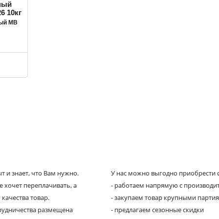
ный MB
 и знает, что Вам нужно.
У нас можно выгодно приобрести с
е хочет переплачивать, а
- работаем напрямую с производи
 качества товар.
- закупаем товар крупными парти
трудничества размещена
- предлагаем сезонные скидки