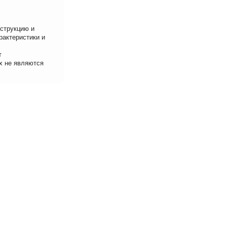
нструкцию и
рактеристики и
т
х не являются