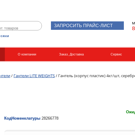
М
ЗАПРОСИТЬ ПРАЙС-ЛИСТ
8
рожки
О компании
Заказ, Доставка
Сервис
Реквизиты
Вакансии
нтели
/
Гантели LITE WEIGHTS
/ Гантель (корпус пластик) 4кг/шт, серебр
Ожид
КодНоменклатуры
28266778