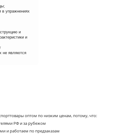
цы;
м в упражнениях
нструкцию и
рактеристики и
т
х не являются
порттовары оптом по низким ценам, потому, что:
телями РФ и за рубежом
ями и работаем по предзаказам