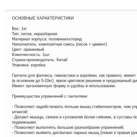
ОСНОВНЫЕ ХАРАКТЕРИСТИКИ
Вес: 1кг
Тип: литая, неразборная
Материал корпуса: поливинилхлорид
Наполнитель: композитная смесь (песок + цемент)
Цвет: оранжевый
Комплектность: 1шт
Страна-производитель: Китай
Упаковка: коробка
Гантели для фитнеса, гимнастики и аэробики, как правило, имеют
(в основном до 5-10кг), яркое цветовое решение и продуманный ди
Имеют эргономичную форму и удобны в ипользовании.
Преимущества упражнений с гантелями:
- Позволяют задействовать больше мышц стабилизаторов, чем уп
штангой;
- Делают мышцы, связки и сухожилия более гибкими, а суставы б
подвижными;
- Позволяют выполнять большое разнообразие упражнений;
- Позволяют выявить дисбаланс парных мышц (левая и правая рук