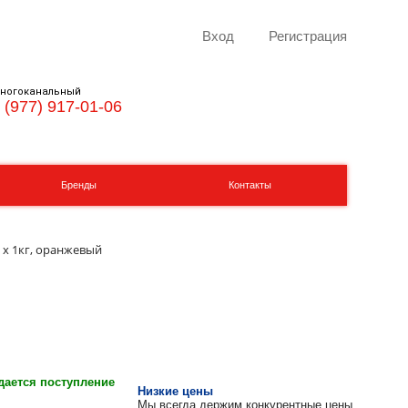
Вход
Регистрация
ногоканальный
 (977) 917-01-06
Бренды
Контакты
т х 1кг, оранжевый
ается поступление
Низкие цены
Мы всегда держим конкурентные цены