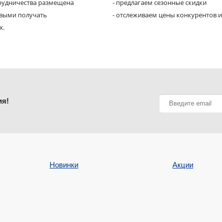
трудничества размещена
- предлагаем сезонные скидки
рвыми получать
- отслеживаем цены конкурентов и
х.
ия!
Новинки
Акции