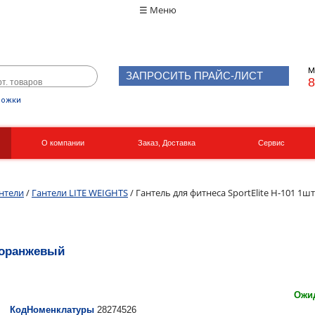
☰ Меню
М
ЗАПРОСИТЬ ПРАЙС-ЛИСТ
8
рожки
О компании
Заказ, Доставка
Сервис
Реквизиты
Вакансии
нтели
/
Гантели LITE WEIGHTS
/ Гантель для фитнеса SportElite H-101 1ш
, оранжевый
Ожид
КодНоменклатуры
28274526