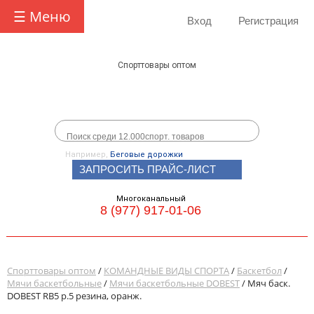
☰ Меню
Вход
Регистрация
Спорттовары оптом
Например,
Беговые дорожки
ЗАПРОСИТЬ ПРАЙС-ЛИСТ
Многоканальный
8 (977) 917-01-06
Спорттовары оптом
/
КОМАНДНЫЕ ВИДЫ СПОРТА
/
Баскетбол
/
Мячи баскетбольные
/
Мячи баскетбольные DOBEST
/ Мяч баск.
DOBEST RB5 р.5 резина, оранж.