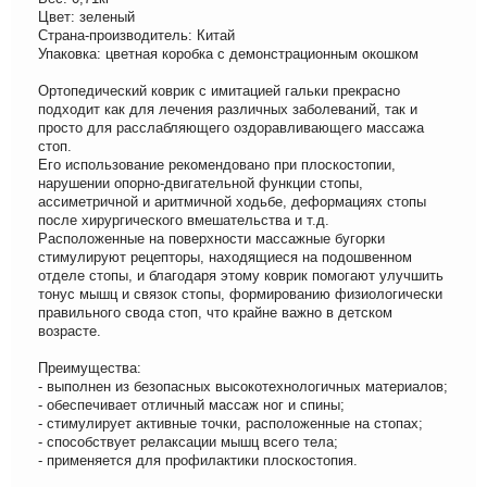
Цвет: зеленый
Страна-производитель: Китай
Упаковка: цветная коробка с демонстрационным окошком
Ортопедический коврик с имитацией гальки прекрасно
подходит как для лечения различных заболеваний, так и
просто для расслабляющего оздоравливающего массажа
стоп.
Его использование рекомендовано при плоскостопии,
нарушении опорно-двигательной функции стопы,
ассиметричной и аритмичной ходьбе, деформациях стопы
после хирургического вмешательства и т.д.
Расположенные на поверхности массажные бугорки
стимулируют рецепторы, находящиеся на подошвенном
отделе стопы, и благодаря этому коврик помогают улучшить
тонус мышц и связок стопы, формированию физиологически
правильного свода стоп, что крайне важно в детском
возрасте.
Преимущества:
- выполнен из безопасных высокотехнологичных материалов;
- обеспечивает отличный массаж ног и спины;
- стимулирует активные точки, расположенные на стопах;
- способствует релаксации мышц всего тела;
- применяется для профилактики плоскостопия.