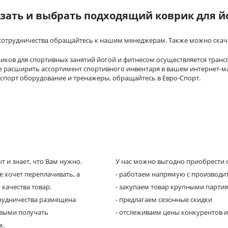
азать и выбрать подходящий коврик для йо
сотрудничества обращайтесь к нашим менеджерам. Также можно скача
риков для спортивных занятий йогой и фитнесом осуществляется тран
те расширить ассортимент спортивного инвентаря в вашем интернет-ма
 спорт оборудование и тренажеры, обращайтесь в Евро-Спорт.
 и знает, что Вам нужно.
У нас можно выгодно приобрести с
е хочет переплачивать, а
- работаем напрямую с производи
 качества товар.
- закупаем товар крупными парти
трудничества размещена
- предлагаем сезонные скидки
рвыми получать
- отслеживаем цены конкурентов и
х.