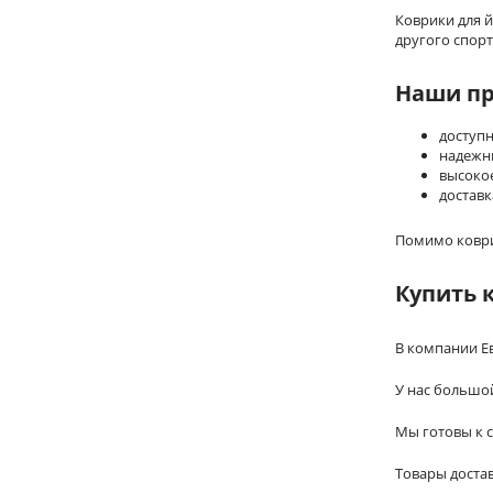
Коврики для 
другого спор
Наши п
доступ
надежн
высоко
доставк
Помимо коврик
Купить 
В компании Ев
У нас большой
Мы готовы к 
Товары доста