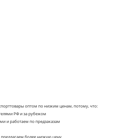
порттовары оптом по низким ценам, потому, что:
телями РФ и за рубежом
ями и работаем по предзаказам
 предлагаем более низкую цену