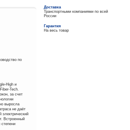
Доставка
Транспортными компаниями по всей
России
Гарантия
На весь товар
ководство по
le-High и
iber-Tech.
кон, за счет
хнологии
но выросла
атраса не даёт
й электрический
ят. Встроенный
 степени