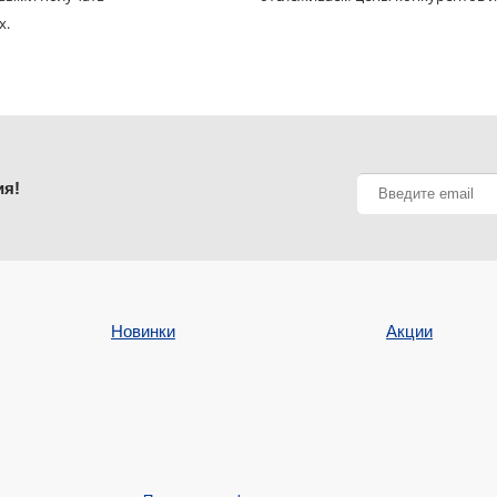
х.
ия!
Новинки
Акции