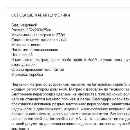
ОСНОВНЫЕ ХАРАКТЕРИСТИКИ
Вид: надувной
Размер: 152х203х25см
Максимальная нагрузка: 272кг
Спальных мест: односпальный
Материал: винил
Покрытие: флокированное
Цвет: синий
В комплекте: матрас, насос на батарейках 4хАА, ремкомплект, ру
эксплуатации
Страна производитель: Китай
Упаковка: коробка
Надувной матрас со встроенным насосом на батарейках серии Sing
ножным регулятором давления. Матрас изготовлен по технологии F
Внутренние перегородки сделаны из множества полиэфирных воло
чего он становится намного прочнее и легче. Благодаря новой те
практически исключен разрыв внутренних перегородок, значитель
надежность и долговечность изделия. Флокированное покрытие м
соскальзывать белью, и в то же время легко чистится. Встроенны
насос на батарейках, батарейки тип АА - 4 шт в комплект не вход
ножной регулятор давления позволяет докачать матрас до нужной
комфорта.