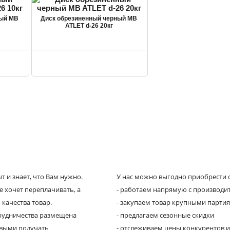
ный MB
Диск обрезиненный черный MB
ATLET d-26 20кг
 и знает, что Вам нужно.
У нас можно выгодно приобрести с
е хочет переплачивать, а
- работаем напрямую с производи
 качества товар.
- закупаем товар крупными парти
трудничества размещена
- предлагаем сезонные скидки
рвыми получать
- отслеживаем цены конкурентов и