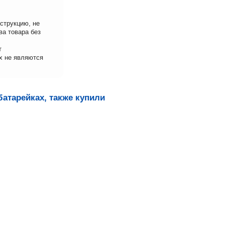
струкцию, не
ва товара без
т
х не являются
батарейках, также купили