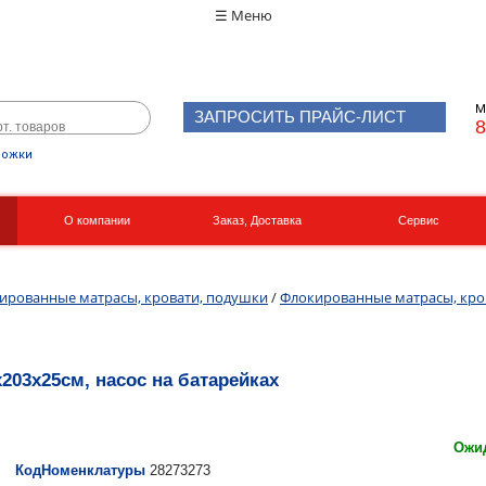
☰ Меню
М
ЗАПРОСИТЬ ПРАЙС-ЛИСТ
8
рожки
О компании
Заказ, Доставка
Сервис
Реквизиты
Вакансии
ированные матрасы, кровати, подушки
/
Флокированные матрасы, кро
х203х25см, насос на батарейках
Ожид
КодНоменклатуры
28273273