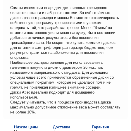
Самым известным снарядом для силовых тренировок
являются штанги и наборные гантели. За счёт съёмных
дисков разного размера и массы Вы можете оптимизировать
собственную программу тренировки или с успехом
следовать той, что разработал тренер. Меняя “блины” на
штанге и постепенно увеличивая нагрузку, Вы в состоянии
добиться отличных результатов и без посещения
тренажёрного зала. Не секрет, что купить комплект дисков
для штанги и сам гриф один раз гораздо бюджетнее, чем
регулярно тратиться на абонементы для посещения
спортзала.
Наибольшее распространение для использования с
гантелями получили диски с диаметром 26 мм., так
называемого американского стандарта. Для домашних
условий чаще всего применяются обрезиненные диски со
специальным покрытием, которые не царапают пол и не
гремят, не привлекая излишнее внимание соседей.
Диски Atlet идеально подходят для домашнего
использования.
Следует учитывать, что в процессе производства диска
максимально допустимое отклонение веса может составлять
не более 10%.
Низкие цены
Доставка
Гарантия