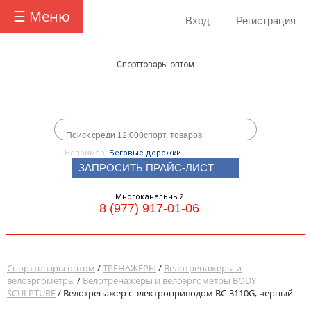
☰ Меню
Вход
Регистрация
Спорттовары оптом
Например,
Беговые дорожки
ЗАПРОСИТЬ ПРАЙС-ЛИСТ
Многоканальный
8 (977) 917-01-06
Спорттовары оптом
/
ТРЕНАЖЕРЫ
/
Велотренажеры и
велоэргометры
/
Велотренажеры и велоэргометры BODY
SCULPTURE
/ Велотренажер с электроприводом ВС-3110G, черный