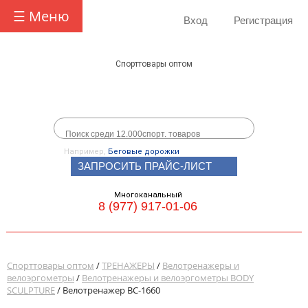
☰ Меню
Вход
Регистрация
Спорттовары оптом
Например,
Беговые дорожки
ЗАПРОСИТЬ ПРАЙС-ЛИСТ
Многоканальный
8 (977) 917-01-06
Спорттовары оптом
/
ТРЕНАЖЕРЫ
/
Велотренажеры и
велоэргометры
/
Велотренажеры и велоэргометры BODY
SCULPTURE
/ Велотренажер BC-1660