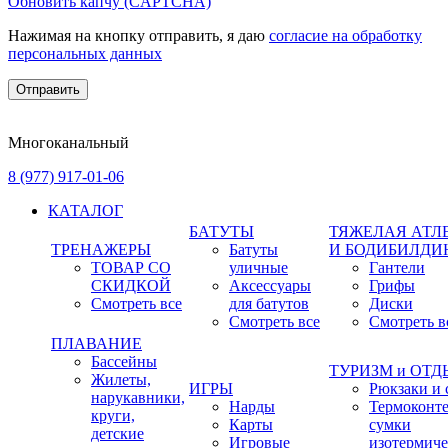
Обновить капчу (CAPTCHA)
Нажимая на кнопку отправить, я даю
согласие на обработку
персональных данных
Многоканальный
8 (977) 917-01-06
КАТАЛОГ
БАТУТЫ
ТЯЖЕЛАЯ АТЛ
ТРЕНАЖЕРЫ
Батуты
И БОДИБИЛДИ
ТОВАР СО
уличные
Гантели
СКИДКОЙ
Аксессуары
Грифы
Смотреть все
для батутов
Диски
Смотреть все
Смотреть в
ПЛАВАНИЕ
Бассейны
ТУРИЗМ и ОТ
Жилеты,
ИГРЫ
Рюкзаки и 
нарукавники,
Нарды
Термоконт
круги,
Карты
сумки
детские
Игровые
изотермиче