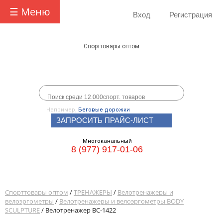
☰ Меню
Вход
Регистрация
Спорттовары оптом
Например,
Беговые дорожки
ЗАПРОСИТЬ ПРАЙС-ЛИСТ
Многоканальный
8 (977) 917-01-06
Спорттовары оптом
/
ТРЕНАЖЕРЫ
/
Велотренажеры и
велоэргометры
/
Велотренажеры и велоэргометры BODY
SCULPTURE
/ Велотренажер ВС-1422