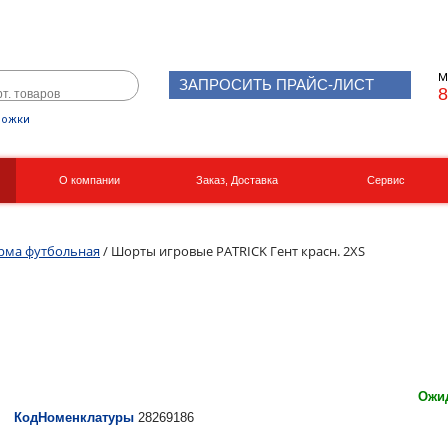
М
ЗАПРОСИТЬ ПРАЙС-ЛИСТ
8
рожки
О компании
Заказ, Доставка
Сервис
Реквизиты
Вакансии
рма футбольная
/ Шорты игровые PATRICK Гент красн. 2XS
Ожид
КодНоменклатуры
28269186