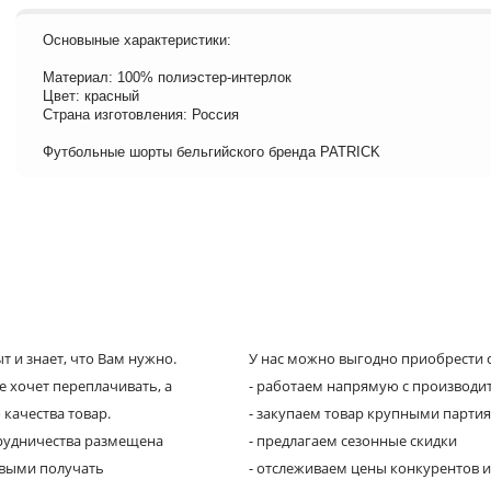
Основыные характеристики:
Материал: 100% полиэстер-интерлок
Цвет: красный
Страна изготовления: Россия
Футбольные шорты бельгийского бренда PATRICK
 и знает, что Вам нужно.
У нас можно выгодно приобрести с
е хочет переплачивать, а
- работаем напрямую с производи
 качества товар.
- закупаем товар крупными парти
трудничества размещена
- предлагаем сезонные скидки
рвыми получать
- отслеживаем цены конкурентов и