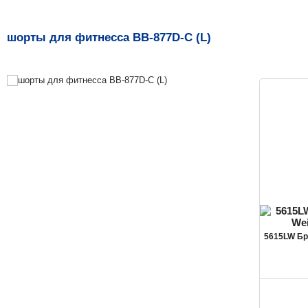
шорты для фитнесса ВВ-877D-C (L)
5615LW Бр