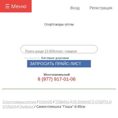
☰ Меню
Вход
Регистрация
Спорттовары оптом
Например,
Беговые дорожки
ЗАПРОСИТЬ ПРАЙС-ЛИСТ
Многоканальный
8 (977) 917-01-06
Спорттовары оптом
/
РАЗНОЕ
/
ТОВАРЫ ДЛЯ ЗИМНЕГО СПОРТА И
ОТДЫХА
/
Ледянки
/ Санки-плюшка "Гоша" d-45см