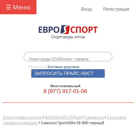
☰ Меню
Вход
Регистрация
Спорттовары оптом
Например,
Беговые дорожки
ЗАПРОСИТЬ ПРАЙС-ЛИСТ
Многоканальный
8 (977) 917-01-06
Спорттовары оптом
/
АКТИВНЫЙ ОТДЫХ
/
Самокаты
/
Самокаты
(новая коллекция)
/ Самокат SportElite SE-800 черный