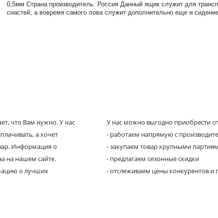
0,5мм Страна производитель: Россия Данный ящик служит для трансп
снастей, а вовремя самого лова служит дополнительно еще и сидени
т, что Вам нужно. У нас
У нас можно выгодно приобрести сп
плачивать, а хочет
- работаем напрямую с производит
овар. Информация о
- закупаем товар крупными партия
а на нашем сайте.
- предлагаем сезонные скидки
рмацию о лучших
- отслеживаем цены конкурентов и 