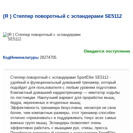
(R ) Степпер поворотный с эспандерами SE5112
Ожидается поступление
КодНоменклатуры
28274705
Степпер поворотный с эспандерами SportElitе SE5112 -
удобный и функциональный домашний тренажер, который
подойдет для пользователя с любым уровнем подготовки.
Компактный домашний кардиотренажер — имитатор ходьбы
по лестницам. Наилучший вариант для проработки мышц
бедра, икроножных и ягодичных мышц.
Эффективность тренажера безусловна, несмотря не свои
более, чем компактные размеры, этот тренажер способен
отлично «прокачивать» и поддерживать тонус всех самых
важных групп мышц. Эспандеры позволяют очень
эффективно работать с мышцами рук, спины, пресса.
Приобретая поворотный степпер с эспандерами SportElitе