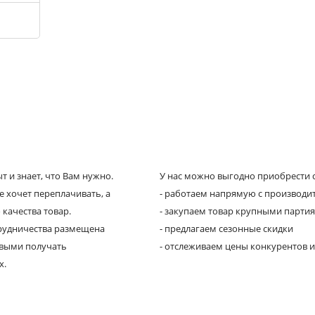
 и знает, что Вам нужно.
У нас можно выгодно приобрести с
е хочет переплачивать, а
- работаем напрямую с производи
 качества товар.
- закупаем товар крупными парти
трудничества размещена
- предлагаем сезонные скидки
рвыми получать
- отслеживаем цены конкурентов и
х.