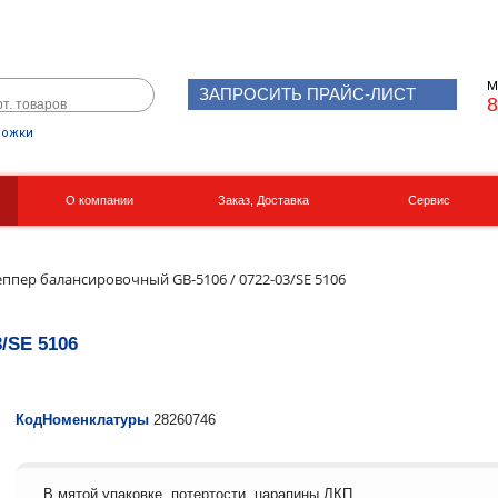
М
ЗАПРОСИТЬ ПРАЙС-ЛИСТ
8
рожки
О компании
Заказ, Доставка
Сервис
Реквизиты
Вакансии
теппер балансировочный GB-5106 / 0722-03/SE 5106
/SE 5106
КодНоменклатуры
28260746
В мятой упаковке, потертости, царапины ЛКП