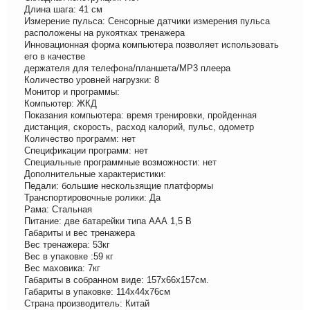
Длина шага: 41 см
Измерение пульса: Сенсорные датчики измерения пульса
расположены на рукоятках тренажера
Инновационная форма компьютера позволяет использовать
его в качестве
держателя для телефона/планшета/МР3 плеера
Количество уровней нагрузки: 8
Монитор и программы:
Компьютер: ЖКД
Показания компьютера: время тренировки, пройденная
дистанция, скорость, расход калорий, пульс, одометр
Количество программ: нет
Спецификации программ: нет
Специальные программные возможности: нет
Дополнительные характеристики:
Педали: большие нескользящие платформы
Транспортировочные ролики: Да
Рама: Стальная
Питание: две батарейки типа ААА 1,5 В
Габариты и вес тренажера
Вес тренажера: 53кг
Вес в упаковке :59 кг
Вес маховика: 7кг
Габариты в собранном виде: 157х66х157см.
Габариты в упаковке: 114х44х76см
Страна производитель: Китай