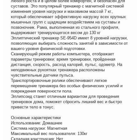
любого роста и в целом более комфортен, и безопасен для
суставов. Это популярный тренажер с магнитной системой
изменения уровня нагрузки и маховиком массой 7 кг.,
который обеспечивает эффективную нагрузку всех крупных
мышечных групп с щадящим воздействием на суставы и
позвоночник. Рама, выполненная из стального профиля,
выдерживает тренирующегося весом до 130 кг
Эллиптический тренажер SE-954D имеет 8 уровней нагрузки,
позволяющих выбирать сложность занятий в зависимости от
вашего уровня физической подготовки.
Сканирующий режим работы компьютера, отображает
параметры тренировки: время тренировки, пройденная
дистанция, скорость, расход калорий, пульс, одометр. На
неподвижных рукоятках тренажера расположены
чувствительные датчики пульса.
Транспортировочные ролики обеспечивают легкое
перемещение тренажера без особых физических усилий и
повреждения поверхности пола.
Эллипсоид станет отличным вариантом для проведения
тренировок дома, поможет сбросить лишний вес и быстро
привести тело в тонус.
Основные характеристики
Использование: Домашнее
Система нагрузки: Магнитная
Максимальный вес пользователя: 130кг
Складная конструкция: Нет