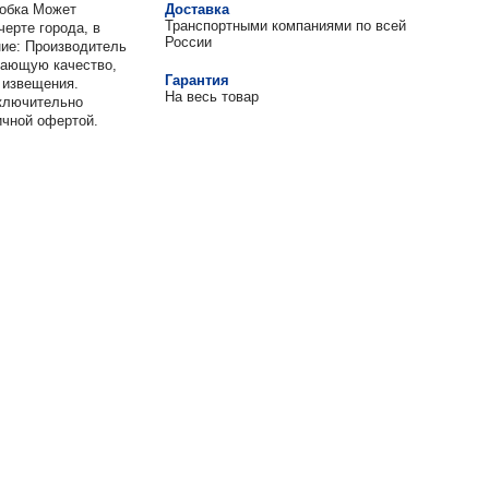
робка Может
Доставка
Транспортными компаниями по всей
черте города, в
России
ние: Производитель
дшающую качество,
Гарантия
 извещения.
На весь товар
сключительно
ичной офертой.