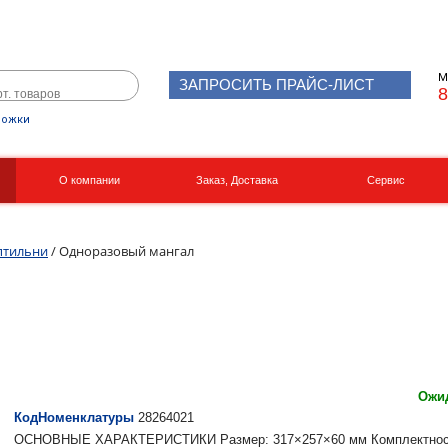
М
ЗАПРОСИТЬ ПРАЙС-ЛИСТ
8
рожки
О компании
Заказ, Доставка
Сервис
Реквизиты
Вакансии
птильни
/ Одноразовый мангал
Ожид
КодНоменклатуры
28264021
ОСНОВНЫЕ ХАРАКТЕРИСТИКИ Размер: 317×257×60 мм Комплектность