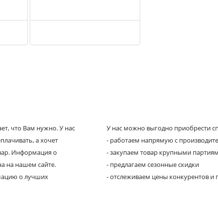
т, что Вам нужно. У нас
У нас можно выгодно приобрести сп
плачивать, а хочет
- работаем напрямую с производит
овар. Информация о
- закупаем товар крупными партия
а на нашем сайте.
- предлагаем сезонные скидки
рмацию о лучших
- отслеживаем цены конкурентов и 