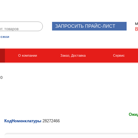
М
ЗАПРОСИТЬ ПРАЙС-ЛИСТ
8
рожки
О компании
Заказ, Доставка
Сервис
Реквизиты
Вакансии
10
Ожид
КодНоменклатуры
28272466