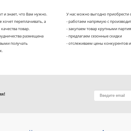
 и знает, что Вам нужно.
У нас можно выгодно приобрести с
е хочет переплачивать, а
- работаем напрямую с производи
 качества товар.
- закупаем товар крупными парти
трудничества размещена
- предлагаем сезонные скидки
рвыми получать
- отслеживаем цены конкурентов и
х.
ия!