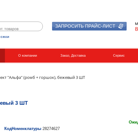
М
ЗАПРОСИТЬ ПРАЙС-ЛИСТ
8
рожки
О компании
Заказ, Доставка
Сервис
Реквизиты
Вакансии
кт "Альфа" (ромб + горшок), бежевый 3 ШТ
жевый 3 ШТ
Ожид
КодНоменклатуры
28274627