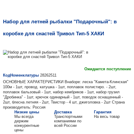
Набор для летней рыбалки "Подарочный": в
коробке для снастей Тривол Тип-5 ХАКИ
Ожидается поступление
КодНоменклатуры
28262511
ОСНОВНЫЕ ХАРАКТЕРИСТИКИ Внаборе: леска "Камета-Клинская"
100м - 1шт, провод. катушка - 1шт, поплавок полистиро. - 2шт,
поплавок бальзовый - 1шт, набор кембриков - 1шт, набор грузил
"Дробинка" - 1шт, крючок одинарный - 1шт, поводок оснащенный -
2шт, блесна летняя - 2шт, Твистор - 4 шт, джиголовка - 2шт Страна
производитель: Россия
Низкие цены
Доставка
Гарантия
Мы всегда
Транспортными
На весь товар
держим
компаниями по
конкурентные
всей России
цены