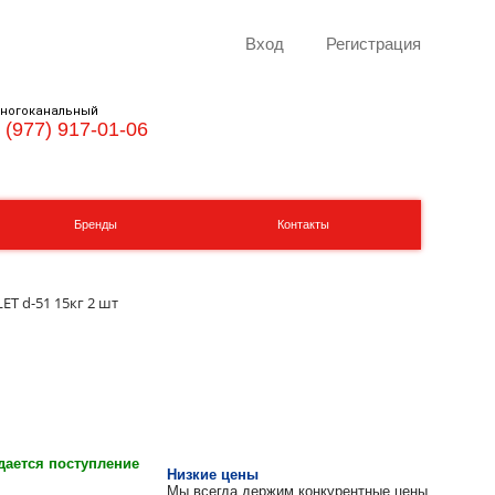
Вход
Регистрация
ногоканальный
 (977) 917-01-06
Бренды
Контакты
T d-51 15кг 2 шт
ается поступление
Низкие цены
Мы всегда держим конкурентные цены