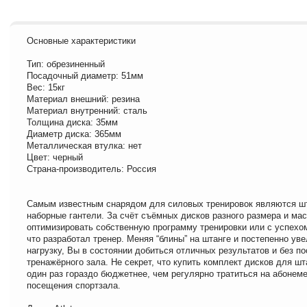
Основные характеристики
Тип: обрезиненный
Посадочный диаметр: 51мм
Вес: 15кг
Материал внешний: резина
Материал внутренний: сталь
Толщина диска: 35мм
Диаметр диска: 365мм
Металлическая втулка: нет
Цвет: черный
Страна-производитель: Россия
Самым известным снарядом для силовых тренировок являются шт
наборные гантели. За счёт съёмных дисков разного размера и ма
оптимизировать собственную программу тренировки или с успехом
что разработал тренер. Меняя “блины” на штанге и постепенно ув
нагрузку, Вы в состоянии добиться отличных результатов и без п
тренажёрного зала. Не секрет, что купить комплект дисков для шт
один раз гораздо бюджетнее, чем регулярно тратиться на абонем
посещения спортзала.