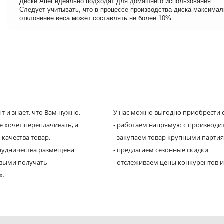
Диски Atlet идеально подходят для домашнего использования.
Следует учитывать, что в процессе производства диска максима
отклонение веса может составлять не более 10%.
 и знает, что Вам нужно.
У нас можно выгодно приобрести с
е хочет переплачивать, а
- работаем напрямую с производи
 качества товар.
- закупаем товар крупными парти
трудничества размещена
- предлагаем сезонные скидки
рвыми получать
- отслеживаем цены конкурентов и
х.