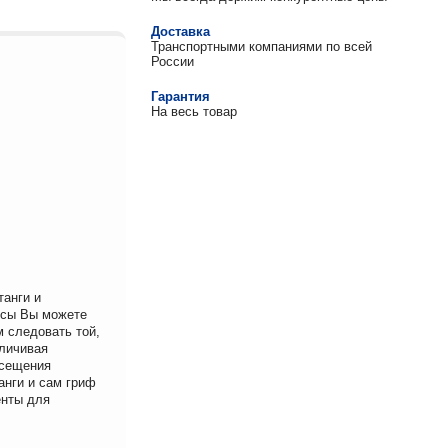
Доставка
Транспортными компаниями по всей
России
Гарантия
На весь товар
анги и
ссы Вы можете
 следовать той,
еличивая
осещения
анги и сам гриф
енты для