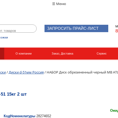
☰ Меню
М
ЗАПРОСИТЬ ПРАЙС-ЛИСТ
8
рожки
О компании
Заказ, Доставка
Сервис
Реквизиты
Вакансии
ски
/
Диски d-51мм Россия
/ НАБОР Диск обрезиненный черный MB ATLE
1 15кг 2 шт
Ожид
КодНоменклатуры
28274652