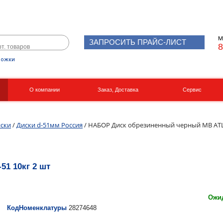
М
ЗАПРОСИТЬ ПРАЙС-ЛИСТ
8
рожки
О компании
Заказ, Доставка
Сервис
Реквизиты
Вакансии
ски
/
Диски d-51мм Россия
/ НАБОР Диск обрезиненный черный MB ATLE
1 10кг 2 шт
Ожид
КодНоменклатуры
28274648