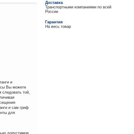
Доставка
Транспортными компаниями по всей
России
Гарантия
На весь товар
анги и
ссы Вы можете
 следовать той,
еличивая
осещения
анги и сам гриф
енты для
льно допустимое