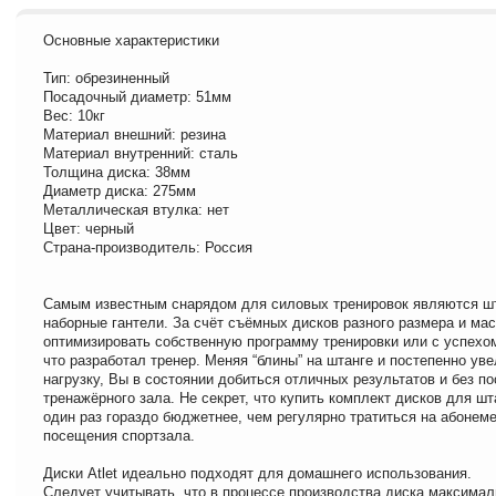
Основные характеристики
Тип: обрезиненный
Посадочный диаметр: 51мм
Вес: 10кг
Материал внешний: резина
Материал внутренний: сталь
Толщина диска: 38мм
Диаметр диска: 275мм
Металлическая втулка: нет
Цвет: черный
Страна-производитель: Россия
Самым известным снарядом для силовых тренировок являются шт
наборные гантели. За счёт съёмных дисков разного размера и ма
оптимизировать собственную программу тренировки или с успехом
что разработал тренер. Меняя “блины” на штанге и постепенно ув
нагрузку, Вы в состоянии добиться отличных результатов и без п
тренажёрного зала. Не секрет, что купить комплект дисков для шт
один раз гораздо бюджетнее, чем регулярно тратиться на абонем
посещения спортзала.
Диски Atlet идеально подходят для домашнего использования.
Следует учитывать, что в процессе производства диска максима