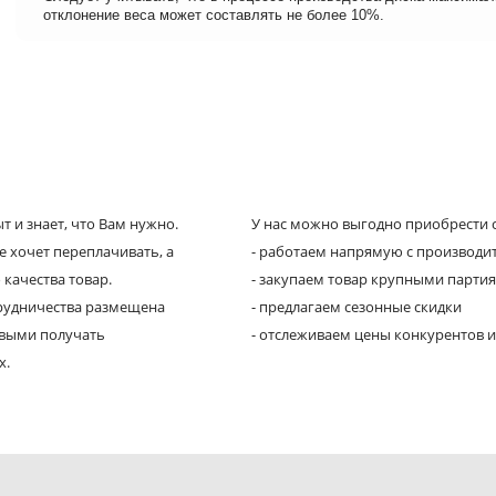
отклонение веса может составлять не более 10%.
 и знает, что Вам нужно.
У нас можно выгодно приобрести с
е хочет переплачивать, а
- работаем напрямую с производи
 качества товар.
- закупаем товар крупными парти
трудничества размещена
- предлагаем сезонные скидки
рвыми получать
- отслеживаем цены конкурентов и
х.