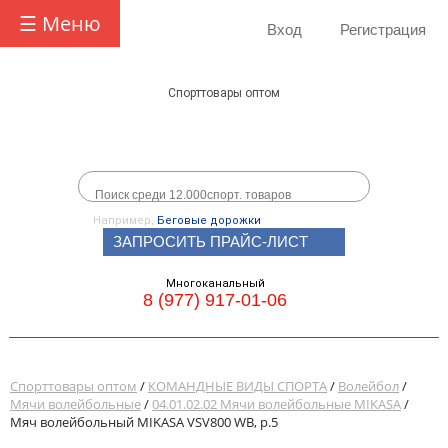
☰ Меню
Вход
Регистрация
Спорттовары оптом
Например,
Беговые дорожки
ЗАПРОСИТЬ ПРАЙС-ЛИСТ
Многоканальный
8 (977) 917-01-06
Спорттовары оптом
/
КОМАНДНЫЕ ВИДЫ СПОРТА
/
Волейбол
/
Мячи волейбольные
/
04.01.02.02 Мячи волейбольные MIKASA
/
Мяч волейбольный MIKASA VSV800 WB, р.5