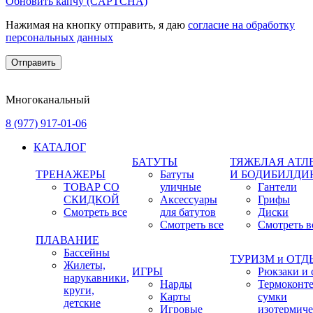
Обновить капчу (CAPTCHA)
Нажимая на кнопку отправить, я даю
согласие на обработку
персональных данных
Многоканальный
8 (977) 917-01-06
КАТАЛОГ
БАТУТЫ
ТЯЖЕЛАЯ АТЛ
ТРЕНАЖЕРЫ
Батуты
И БОДИБИЛДИ
ТОВАР СО
уличные
Гантели
СКИДКОЙ
Аксессуары
Грифы
Смотреть все
для батутов
Диски
Смотреть все
Смотреть в
ПЛАВАНИЕ
Бассейны
ТУРИЗМ и ОТ
Жилеты,
ИГРЫ
Рюкзаки и 
нарукавники,
Нарды
Термоконт
круги,
Карты
сумки
детские
Игровые
изотермиче