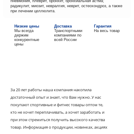
пневмония, плеврит, бронхит, бронхиальная астма;
радикулит, миозит, невралгия, неврит, остеохондроз, а также
при лечении целлюлита.
Низкие цены
Доставка
Гарантия
Мы всегда
Транспортными
На весь товар
держим
компаниями по
конкурентные
всей России
цены
За 20 лет работы наша компания накопила
достаточный опыт и знает, что Вам нужно. У нас
покупают спортивные и фитнес товары оптом те,
кто не хочет переплачивать, а хочет заработать и
при этом стремиться получить высокого качества
товар. Информация о продукции, новинках, акциях