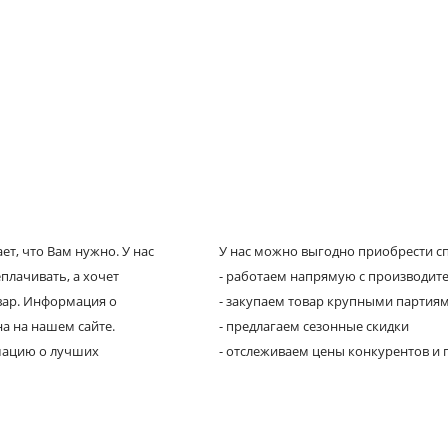
т, что Вам нужно. У нас
У нас можно выгодно приобрести сп
плачивать, а хочет
- работаем напрямую с производит
овар. Информация о
- закупаем товар крупными партия
а на нашем сайте.
- предлагаем сезонные скидки
рмацию о лучших
- отслеживаем цены конкурентов и 