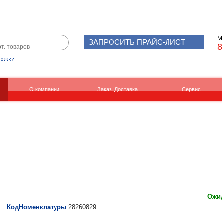
М
ЗАПРОСИТЬ ПРАЙС-ЛИСТ
8
рожки
О компании
Заказ, Доставка
Сервис
Реквизиты
Вакансии
Ожид
КодНоменклатуры
28260829