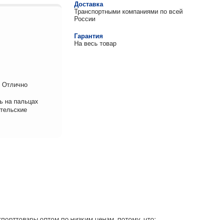
Доставка
Транспортными компаниями по всей
России
Гарантия
На весь товар
. Отлично
ь на пальцах
ительские
порттовары оптом по низким ценам, потому, что: