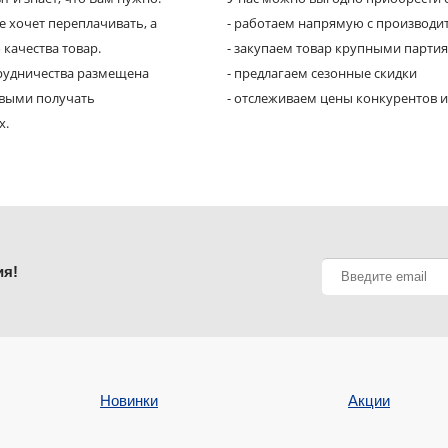
е хочет переплачивать, а
- работаем напрямую с производи
 качества товар.
- закупаем товар крупными парти
трудничества размещена
- предлагаем сезонные скидки
рвыми получать
- отслеживаем цены конкурентов и
х.
ия!
Новинки
Акции