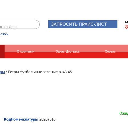
М
ЗАПРОСИТЬ ПРАЙС-ЛИСТ
8
рожки
О компании
Заказ, Доставка
Сервис
Реквизиты
Вакансии
тры
/ Гетры футбольные зеленые р. 43-45
Ожид
КодНоменклатуры
28267516