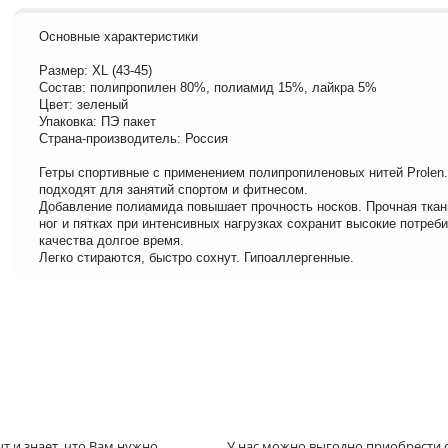
Основные характеристики
Размер: XL (43-45)
Состав: полипропилен 80%, полиамид 15%, лайкра 5%
Цвет: зеленый
Упаковка: ПЭ пакет
Страна-производитель: Россия
Гетры спортивные с применением полипропиленовых нитей Prolen
подходят для занятий спортом и фитнесом.
Добавление полиамида повышает прочность носков. Прочная ткан
ног и пятках при интенсивных нагрузках сохранит высокие потреб
качества долгое время.
Легко стираются, быстро сохнут. Гипоаллергенные.
 и знает, что Вам нужно.
У нас можно выгодно приобрести с