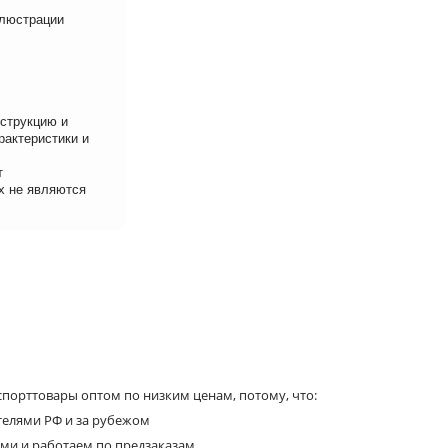
ллюстрации
нструкцию и
рактеристики и
т
х не являются
порттовары оптом по низким ценам, потому, что:
телями РФ и за рубежом
ями и работаем по предзаказам