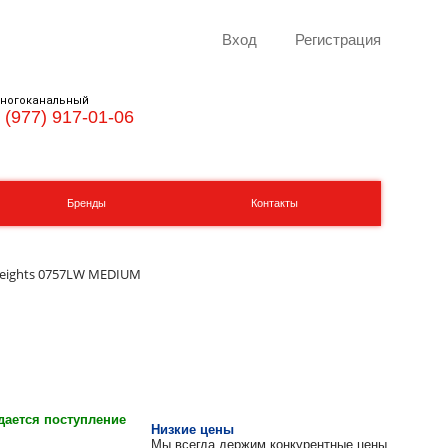
Вход
Регистрация
ногоканальный
 (977) 917-01-06
Бренды
Контакты
Weights 0757LW MEDIUM
ается поступление
Низкие цены
Мы всегда держим конкурентные цены