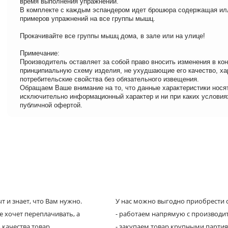
время выполнения упражнений.
В комплекте с каждым эспандером идет брошюра содержащая и
примеров упражнений на все группы мышц.
Прокачивайте все группы мышц дома, в зале или на улице!
Примечание:
Производитель оставляет за собой право вносить изменения в ко
принципиальную схему изделия, не ухудшающие его качество, ха
потребительские свойства без обязательного извещения.
Обращаем Ваше внимание на то, что данные характеристики нося
исключительно информационный характер и ни при каких условия
публичной офертой.
 и знает, что Вам нужно.
У нас можно выгодно приобрести с
е хочет переплачивать, а
- работаем напрямую с производи
 качества товар.
- закупаем товар крупными парти