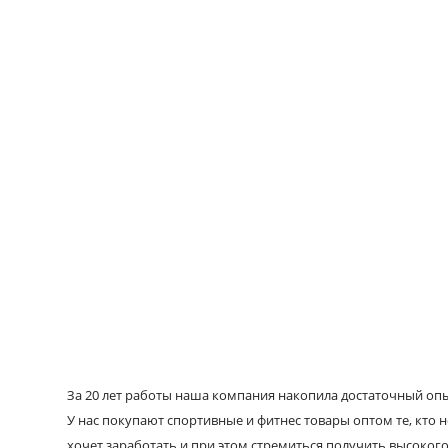
За 20 лет работы наша компания накопила достаточный опыт
У нас покупают спортивные и фитнес товары оптом те, кто н
хочет заработать и при этом стремиться получить высокого