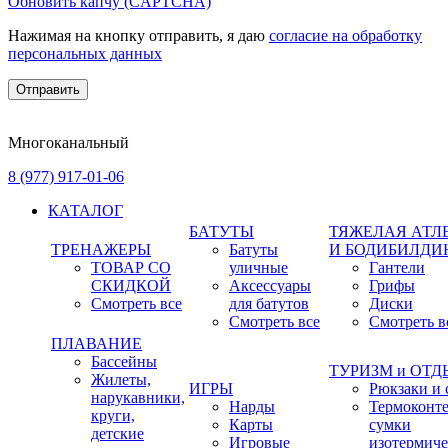
Обновить капчу (CAPTCHA)
Нажимая на кнопку отправить, я даю
согласие на обработку
персональных данных
Многоканальный
8 (977) 917-01-06
КАТАЛОГ
БАТУТЫ
ТЯЖЕЛАЯ АТЛ
ТРЕНАЖЕРЫ
Батуты
И БОДИБИЛДИ
ТОВАР СО
уличные
Гантели
СКИДКОЙ
Аксессуары
Грифы
Смотреть все
для батутов
Диски
Смотреть все
Смотреть в
ПЛАВАНИЕ
Бассейны
ТУРИЗМ и ОТ
Жилеты,
ИГРЫ
Рюкзаки и 
нарукавники,
Нарды
Термоконт
круги,
Карты
сумки
детские
Игровые
изотермиче