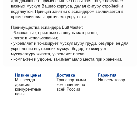
для домашнего применения. Он повышает тонус наиболее
важных мускул Вашего корпуса, делая фигуру стройной и
подтянутой. Принцип занятий с эспандером заключается в
применении силы против его упругости.
Преимущества эспандера ButtMaster:
- безопасные, приятные на ощупь материалы;
- легок в использовании;
- укрепляет и тонизирует мускулатуру груди, безупречен для
укрепления внутренних мускул бедер, тонизирует
мускулатуру живота, укрепляет плечи;
- компактен и удобен, занимает мало места при хранении.
Низкие цены
Доставка
Гарантия
Мы всегда
Транспортными
На весь товар
держим
компаниями по
конкурентные
всей России
цены