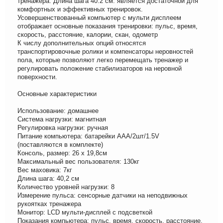
тренажера. Длина шага 40.2 см. является достаточной для
комфортных и эффективных тренировок.
Усовершенствованный компьютер с мульти дисплеем
отображает основные показания тренировки: пульс, время,
скорость, расстояние, калории, скан, одометр
К числу дополнительных опций относятся
транспортировочные ролики и компенсаторы неровностей
пола, которые позволяют легко перемещать тренажер и
регулировать положение стабилизаторов на неровной
поверхности.
Основные характеристики
Использование: домашнее
Система нагрузки: магнитная
Регулировка нагрузки: ручная
Питание компьютера: батарейки AAA/2шт/1.5V
(поставляются в комплекте)
Консоль, размер: 26 х 19,8см
Максимальный вес пользователя: 130кг
Вес маховика: 7кг
Длина шага: 40,2 см
Количество уровней нагрузки: 8
Измерение пульса: сенсорные датчики на неподвижных
рукоятках тренажера
Монитор: LCD мульти-дисплей с подсветкой
Показания компьютера: пульс, время, скорость, расстояние,