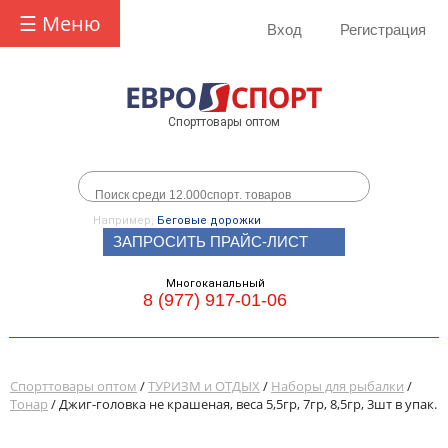
☰ Меню
Вход
Регистрация
Спорттовары оптом
Например,
Беговые дорожки
ЗАПРОСИТЬ ПРАЙС-ЛИСТ
Многоканальный
8 (977) 917-01-06
Спорттовары оптом
/
ТУРИЗМ и ОТДЫХ
/
Наборы для рыбалки
/
Тонар
/ Джиг-головка не крашеная, веса 5,5гр, 7гр, 8,5гр, 3шт в упак.