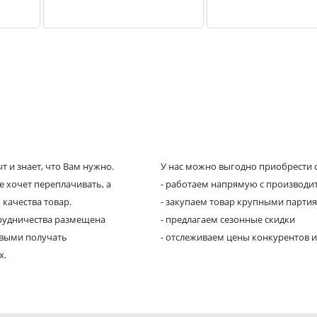
 и знает, что Вам нужно.
У нас можно выгодно приобрести с
е хочет переплачивать, а
- работаем напрямую с производи
 качества товар.
- закупаем товар крупными парти
трудничества размещена
- предлагаем сезонные скидки
рвыми получать
- отслеживаем цены конкурентов и
х.