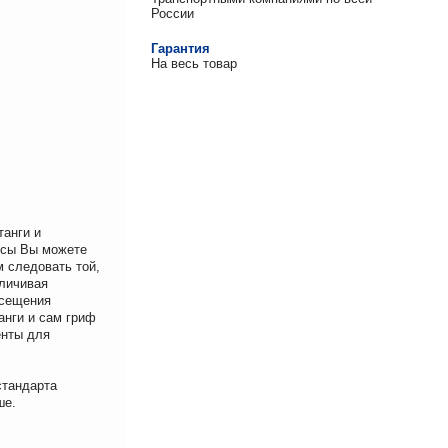
России
Гарантия
На весь товар
анги и
ссы Вы можете
 следовать той,
еличивая
осещения
анги и сам гриф
енты для
стандарта
ше.