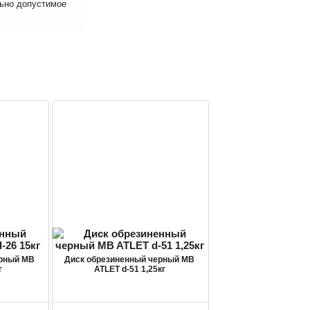
льно допустимое
ерный MB
Диск обрезиненный черный MB
г
ATLET d-51 1,25кг