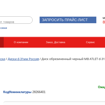
М
ЗАПРОСИТЬ ПРАЙС-ЛИСТ
8
рожки
О компании
Заказ, Доставка
Сервис
Реквизиты
Вакансии
ски
/
Диски d-31мм Россия
/ Диск обрезиненный черный MB ATLET d-31 
Ожид
КодНоменклатуры
28266401