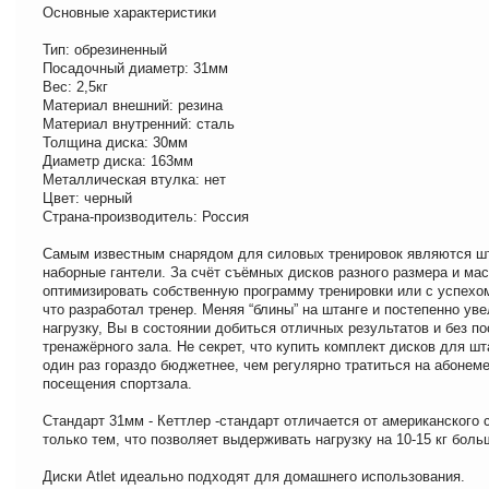
Основные характеристики
Тип: обрезиненный
Посадочный диаметр: 31мм
Вес: 2,5кг
Материал внешний: резина
Материал внутренний: сталь
Толщина диска: 30мм
Диаметр диска: 163мм
Металлическая втулка: нет
Цвет: черный
Страна-производитель: Россия
Самым известным снарядом для силовых тренировок являются шт
наборные гантели. За счёт съёмных дисков разного размера и ма
оптимизировать собственную программу тренировки или с успехом
что разработал тренер. Меняя “блины” на штанге и постепенно ув
нагрузку, Вы в состоянии добиться отличных результатов и без п
тренажёрного зала. Не секрет, что купить комплект дисков для шт
один раз гораздо бюджетнее, чем регулярно тратиться на абонем
посещения спортзала.
Стандарт 31мм - Кеттлер -стандарт отличается от американского 
только тем, что позволяет выдерживать нагрузку на 10-15 кг боль
Диски Atlet идеально подходят для домашнего использования.