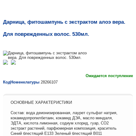
Дарница, фитошампунь с экстрактом алоэ вера.
Для поврежденных волос. 530мл.
Ожидается поступление
КодНоменклатуры
28266107
ОСНОВНЫЕ ХАРАКТЕРИСТИКИ
Состав: вода деионизированная, лаурет сульфат натрия,
кокамидопропилбетаин, кокамид ДЭА, масло миндаля,
ЭДТА, кислота лимонная, содиум хлорид, гуар, СО2
экстракт растений, парфюмерная композиция, краситель
Синий блестящий Е133 Зеленый блестящий В011