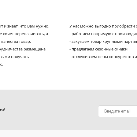
 и знает, что Вам нужно.
У нас можно выгодно приобрести с
е хочет переплачивать, а
- работаем напрямую с производи
 качества товар.
- закупаем товар крупными парти
трудничества размещена
- предлагаем сезонные скидки
рвыми получать
- отслеживаем цены конкурентов и
х.
ия!