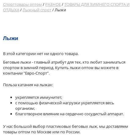
Спорттовары оптом
/
РАЗНОЕ
/
ТОВАРЫ ДЛЯ ЗИМНЕГО СПОРТА И
ОТДЫХА
/
Лыжный спорт
/ Лыжи
Лыжи
В этой категории нет ни одного товара.
Беговые лыжи - главный атрибут для тех, кто любит заниматься
спортом в зимний период. Купить лыжи оптом вы можете в
компании "Евро-Спорт".
Польза катания на лыжах:
укрепляется иммунитет;
с помощью физической нагрузки укрепляется весь
организм;
благотворное влияние на сердечно сосудистый аппарат.
У нас большой выбор пластиковых беговых лыж, мы доставляем
товары оптом по Москве или по России.