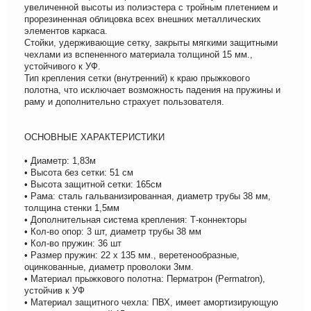
увеличенной высоты из полиэстера с тройным плетением и
прорезиненная облицовка всех внешних металлических
элементов каркаса.
Стойки, удерживающие сетку, закрыты мягкими защитными
чехлами из вспененного материала толщиной 15 мм.,
устойчивого к УФ.
Тип крепления сетки (внутренний) к краю прыжкового
полотна, что исключает возможность падения на пружины и
раму и дополнительно страхует пользователя.
ОСНОВНЫЕ ХАРАКТЕРИСТИКИ
• Диаметр: 1,83м
• Высота без сетки: 51 см
• Высота защитной сетки: 165см
• Рама: сталь гальванизированная, диаметр трубы 38 мм,
толщина стенки 1,5мм
• Дополнительная система крепления: Т-коннекторы
• Кол-во опор: 3 шт, диаметр трубы 38 мм
• Кол-во пружин: 36 шт
• Размер пружин: 22 х 135 мм., веретенообразные,
оцинкованные, диаметр проволоки 3мм.
• Материал прыжкового полотна: Перматрон (Permatron),
устойчив к УФ
• Материал защитного чехла: ПВХ, имеет амортизирующую