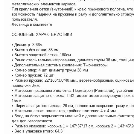
металлических элементов каркаса.
Тип крепления сетки (внутренний) к краю прыжкового полотна, чт
возможность падения на пружины и раму и дополнительно страху
пользователя.
Лестница в комплекте
ОСНОВНЫЕ ХАРАКТЕРИСТИКИ
• Диаметр: 3,66м
• Высота без сетки: 85 см
• Высота защитной сетки: 180см
• Рама: сталь гальванизированная, диаметр трубы 38 мм, толщин
• Дополнительная система крепления: Т-коннекторы
• Кол-во опор: 4 шт, диаметр трубы 38 мм
• Кол-во пружин: 72 шт
• Размер пружин: 22*165*3.0*40 мм., веретенообразные, оцинкова
проволоки 3мм.
• Материал прыжкового полотна: Перматрон (Permatron), устойчив
• Материал защитного чехла: ПВХ, имеет амортизирующую прокл
15мм
• Ширина защитного чехла: 26 см, полностью закрывает раму и п
• Материал сетки: полиэстер, тройное плетение 4 х 4 мм
• Вход на батут закрывается молнией с дополнительным фиксато
для доп.безопасности
• Размер упаковки: коробка 1 = 147*37*17 см, коробка 2 = 143*45*2
• Вес в упаковке итого: 64,3