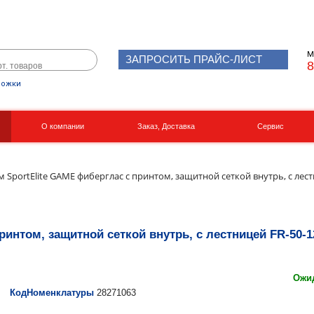
М
ЗАПРОСИТЬ ПРАЙС-ЛИСТ
8
рожки
О компании
Заказ, Доставка
Сервис
Реквизиты
Вакансии
6м SportElite GAME фиберглас с принтом, защитной сеткой внутрь, с лес
ринтом, защитной сеткой внутрь, с лестницей FR-50-
Ожид
КодНоменклатуры
28271063