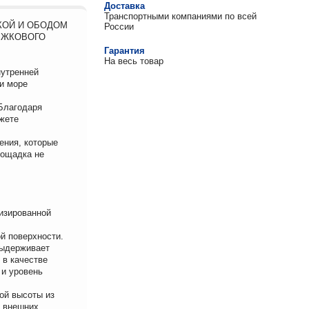
Доставка
Транспортными компаниями по всей
ТКОЙ И ОБОДОМ
России
ЫЖКОВОГО
Гарантия
На весь товар
нутренней
и море
 Благодаря
жете
ения, которые
лощадка не
низированной
й поверхности.
выдерживает
 в качестве
 и уровень
ой высоты из
х внешних