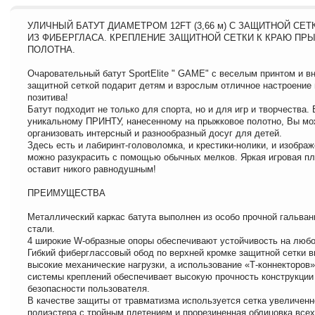
УЛИЧНЫЙ БАТУТ ДИАМЕТРОМ 12FT (3,66 м) С ЗАЩИТНОЙ СЕ
ИЗ ФИБЕРГЛАСА. КРЕПЛЕНИЕ ЗАЩИТНОЙ СЕТКИ К КРАЮ ПР
ПОЛОТНА.
Очаровательный батут SportElite " GAME" с веселым принтом и в
защитной сеткой подарит детям и взрослым отличное настроение 
позитива!
Батут подходит не только для спорта, но и для игр и творчества.
уникальному ПРИНТУ, нанесенному на прыжковое полотно, Вы мо
организовать интерсный и разнообразный досуг для детей.
Здесь есть и лабиринт-головоломка, и крестики-нолики, и изображ
можно разукрасить с помощью обычных мелков. Яркая игровая п
оставит никого равнодушным!
ПРЕИМУЩЕСТВА
Металлический каркас батута выполнен из особо прочной гальва
стали.
4 широкие W-образные опоры обеспечивают устойчивость на любо
Гибкий фиберглассовый обод по верхней кромке защитной сетки 
высокие механические нагрузки, а использование «Т-коннекторов»
системы креплений обеспечивает высокую прочность конструкции
безопасности пользователя.
В качестве защиты от травматизма используется сетка увеличенн
полиэстера с тройным плетением и прорезиненная облицовка все