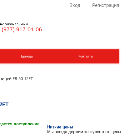
Вход
Регистрация
ногоканальный
 (977) 917-01-06
Бренды
Контакты
тницей FR-50-12FT
12FT
ается поступление
Низкие цены
Мы всегда держим конкурентные цены