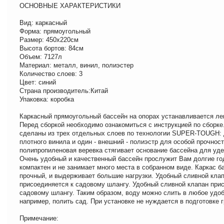
ОСНОВНЫЕ ХАРАКТЕРИСТИКИ
Вид: каркасный
Форма: прямоугольный
Размер: 450х220см
Высота бортов: 84см
Объем: 7127л
Материал: металл, винил, полиэстер
Количество слоев: 3
Цвет: синий
Страна производитель:Китай
Упаковка: коробка
Каркасный прямоугольный бассейн на опорах устанавливается лег
Перед сборкой необходимо ознакомиться с инструкцией по сборке
сделаны из трех отдельных слоев по технологии SUPER-TOUGH: 
плотного винила и один - внешний - полиэстр для особой прочно
полипропиленовая веревка стягивает основание бассейна для уд
Очень удобный и качественный бассейн прослужит Вам долгие го
компактен и не занимает много места в собранном виде. Каркас б
прочный, и выдерживает большие нагрузки. Удобный сливной кла
присоединяется к садовому шлангу. Удобный сливной клапан при
садовому шлангу. Таким образом, воду можно слить в любое удоб
например, полить сад. При установке не нуждается в подготовке г
Примечание: