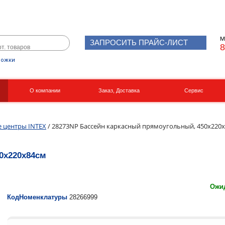
М
ЗАПРОСИТЬ ПРАЙС-ЛИСТ
8
рожки
О компании
Заказ, Доставка
Сервис
Реквизиты
Вакансии
е центры INTEX
/ 28273NP Бассейн каркасный прямоугольный, 450х220
0х220х84см
Ожид
КодНоменклатуры
28266999