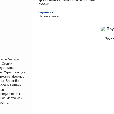
России
Гарантия
На весь товар
Пружи
ко и быстро.
. Стенки
два слоя
сти. Укрепляющая
ержания формы.
ды. Бассейн
ассейна очень
пан
соединяется к
ное место или,
рунта.