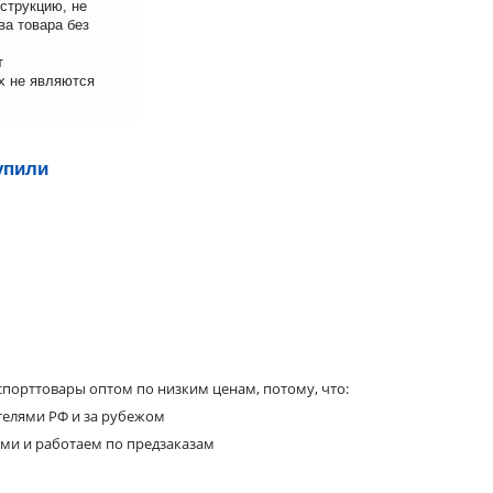
струкцию, не
ва товара без
т
х не являются
упили
порттовары оптом по низким ценам, потому, что:
телями РФ и за рубежом
ями и работаем по предзаказам