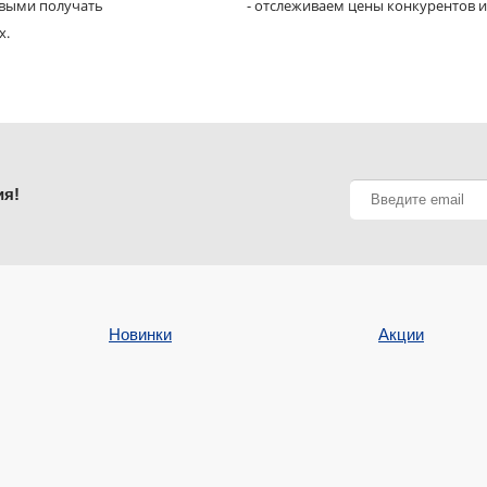
рвыми получать
- отслеживаем цены конкурентов и
х.
ия!
Новинки
Акции