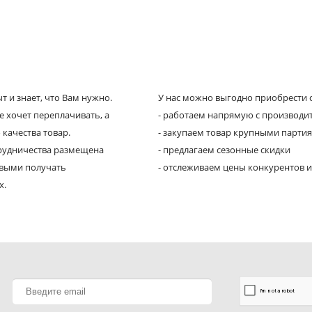
 и знает, что Вам нужно.
У нас можно выгодно приобрести с
е хочет переплачивать, а
- работаем напрямую с производи
 качества товар.
- закупаем товар крупными парти
трудничества размещена
- предлагаем сезонные скидки
рвыми получать
- отслеживаем цены конкурентов и
х.