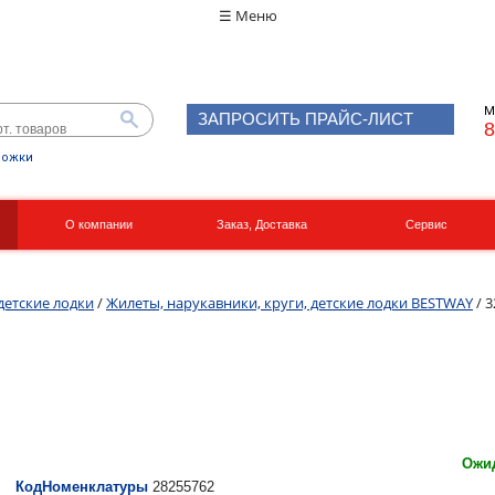
☰ Меню
М
ЗАПРОСИТЬ ПРАЙС-ЛИСТ
8
рожки
О компании
Заказ, Доставка
Сервис
Реквизиты
Вакансии
детские лодки
/
Жилеты, нарукавники, круги, детские лодки BESTWAY
/ 
Ожид
КодНоменклатуры
28255762