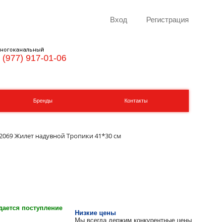
Вход
Регистрация
ногоканальный
 (977) 917-01-06
Бренды
Контакты
32069 Жилет надувной Тропики 41*30 см
ается поступление
Низкие цены
Мы всегда держим конкурентные цены