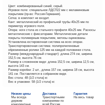
Цвет: комбинированный синий, серый.
Игровое поле: специальное ЛДСП22 мм с меламиновым
покрытием (пр-во: Россия-Германия).
Сетка: в комплект не входит.
Кант: металлический из профильной трубы 40х25 мм по
периметру игрового поля.
Опора: ноги стола из стального профиля 40х25 мм. Раскосы
металлические с фиксаторами. Металлические детали
покрыты полимерным покрытием, метизы оцинкованы.
Установлена юстировочная система на всех опорах.
Транспортировочная система: полипропиленовые
обрезиненные ролики 125 мм на каждой половинке стола.
Размер (международный стандарт): длина 274 см, ширина
152,5 см, высота 76 см.
Размер в сложенном виде: длина 152,5 см, ширина 12,5 см,
высота 143 см.
Размер коробки: 2 шт., длина 157 см, ширина 18 см, высота
141 см. Поставляется в собранном виде.
Вес стола: 48 (1/2 стола) кг.
Вес в упаковке: 58 (1/2 стола) кг.
Низкие цены
Доставка
Гарантия
Мы всегда
Транспортными
На весь товар
держим
компаниями по
конкурентные
всей России