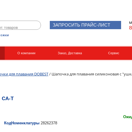
М
ЗАПРОСИТЬ ПРАЙС-ЛИСТ
8
рожки
О компании
Заказ, Доставка
Сервис
Реквизиты
Вакансии
чки для плавания DOBEST
/ Шапочка для плавания силиконовая с "ушк
 CA-T
Ожид
КодНоменклатуры
28262378