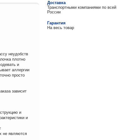
Доставка
Транспортными компаниями по всей
России
Гарантия
На весь товар
ассу неудобств
апочка плотно
 одевать и
зывает аллергии
точно просто
аказа зависит
нструкцию и
рактеристики и
т
х не являются