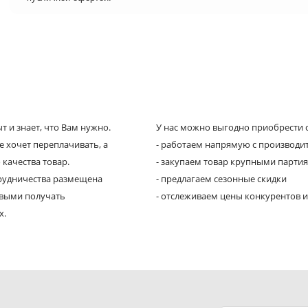
 и знает, что Вам нужно.
У нас можно выгодно приобрести с
е хочет переплачивать, а
- работаем напрямую с производи
 качества товар.
- закупаем товар крупными парти
трудничества размещена
- предлагаем сезонные скидки
рвыми получать
- отслеживаем цены конкурентов и
х.