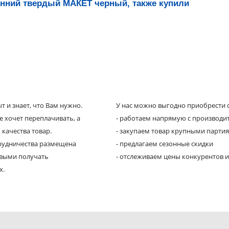
онний твердый МАКЕТ черный, также купили
 и знает, что Вам нужно.
У нас можно выгодно приобрести с
е хочет переплачивать, а
- работаем напрямую с производи
 качества товар.
- закупаем товар крупными парти
трудничества размещена
- предлагаем сезонные скидки
рвыми получать
- отслеживаем цены конкурентов и
х.