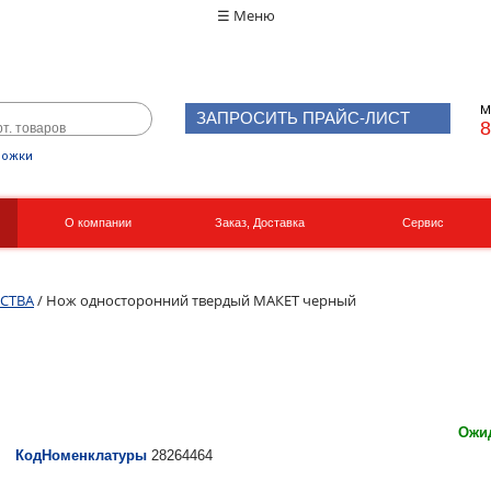
☰ Меню
М
ЗАПРОСИТЬ ПРАЙС-ЛИСТ
8
рожки
О компании
Заказ, Доставка
Сервис
Реквизиты
Вакансии
РСТВА
/ Нож односторонний твердый МАКЕТ черный
Ожид
КодНоменклатуры
28264464