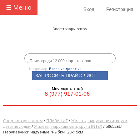
☰ Меню
Вход
Регистрация
Спорттовары оптом
Например,
Беговые дорожки
ЗАПРОСИТЬ ПРАЙС-ЛИСТ
Многоканальный
8 (977) 917-01-06
Спорттовары оптом
/
ПЛАВАНИЕ
/
Жилеты, нарукавники, круги,
детские лодки
/
Жилеты, нарукавники, круги INTEX
/ 58652EU
Нарукавники надувные "Рыбки" 23х15см